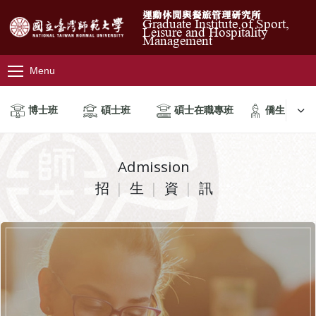
運動休閒與餐旅管理研究所
Graduate Institute of Sport,
Leisure and Hospitality
Management
Menu
博士班
碩士班
碩士在職專班
僑生
Admission
招
生
資
訊