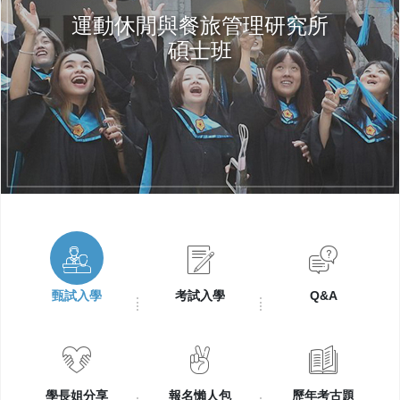
運動休閒與餐旅管理研究所
碩士班
甄試入學
考試入學
Q&A
學長姐分享
報名懶人包
歷年考古題