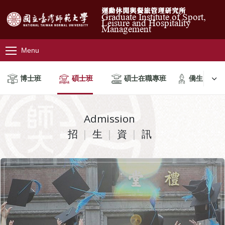
運動休閒與餐旅管理研究所
Graduate Institute of Sport,
Leisure and Hospitality
Management
Menu
博士班
碩士班
碩士在職專班
僑生
Admission
招
生
資
訊