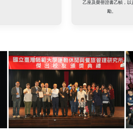
乙座及榮譽證書乙幀，以
勵。