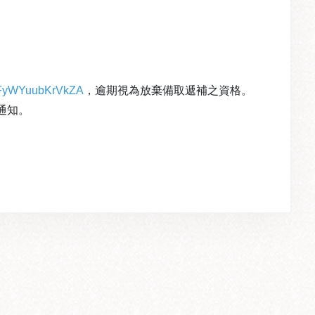
uvfFyWYuubKrVkZA
，逾期視為放棄備取遞補之資格。
通知。