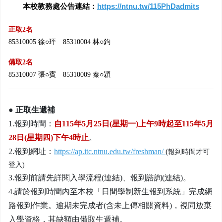
本校教務處公告連結：
https://ntnu.tw/115PhDadmits
正取
2
名
85310005
徐
○
玶
85310004
林
○
鈞
備取
2
名
85310007
張○賓
85310009
秦○穎
● 正
取生遞補
1.
報到時間：
自
115
年
5
月
25
日
(
星期一
)
上午
9
時起至
115
年
5
月
28
日
(
星期四
)
下午
4
時止
。
2.
報到網址：
https://ap.itc.ntnu.edu.tw/freshman/
(
報到時間才可
登入
)
3.
報到前請先詳閱入學流程
(
連結
)
、報到諮詢
(
連結
)
。
4.
請於報到時間內至本校「日間學制新生報到系統」完成網
路報到作業。逾期未完成者
(
含未上傳相關資料
)
，視同放棄
入學資格，其缺額由備取生遞補。