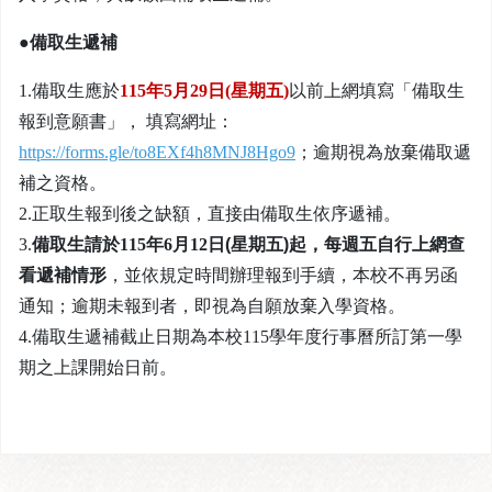
●
備取生遞補
1.
備取生應於
115
年
5
月
29
日
(
星期五
)
以前上網填寫「備取生
報到意願書」，
填寫網址：
https://forms.gle/to8EXf4h8MNJ8Hgo9
；逾期視為放棄備取遞
補之資格。
2.
正取生報到後之缺額，直接由備取生依序遞補。
3.
備取生請於
115
年
6
月
12
日(星期五)起，每週五自行上網查
看遞補情形
，並依規定時間辦理報到手續，本校不再另函
通知；逾期未報到者，即視為自願放棄入學資格。
4.
備取生遞補截止日期為本校
115
學年度行事曆所訂第一學
期之上課開始日前。