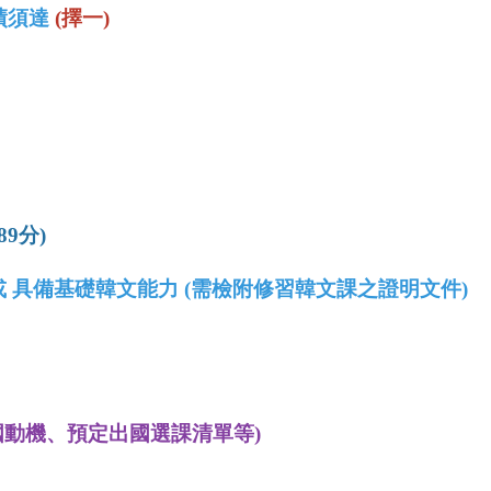
績須達
(擇一)
89分)
級 或 具備基礎韓文能力 (需檢附修習韓文課之證明文件)
國動機、預定出國選課清單等)