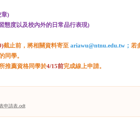
章)
學習態度以及校內外的日常品行表現)
0)
截止前，將相關資料寄至
ariawu@ntnu.edu.tw；
若
的同學
。
所推薦資格同學
於
4/15前
完成線上申請。
請表.odt