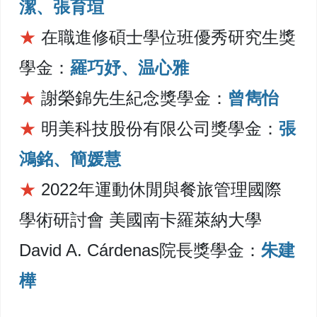
潔、張育瑄
★
在職進修碩士學位班優秀研究生獎
學金：
羅巧妤、温心雅
★
謝榮錦先生紀念獎學金：
曾雋怡
★
明美科技股份有限公司獎學金：
張
鴻銘、簡媛慧
★
2022年運動休閒與餐旅管理國際
學術研討會 美國南卡羅萊納大學
David A. Cárdenas院長獎學金：
朱建
樺