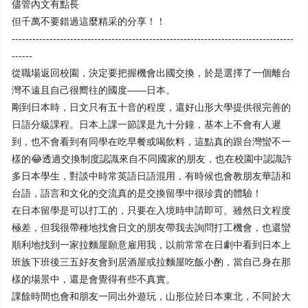
儘管內文有點長
但千萬不要錯過這麼精采的分享！！
----------------------------------------------------------------------------------
------
從職場返回校園，決定要把握機會出國交換，於是選擇了一個離台
灣不遠且自己很嚮往的國度——日本。
剛到日本時，日文只有五十音的程度，還好山形大學提供很完善的
日語分級課程。日本上課一節課是九十分鐘，基本上不會有人遲
到，也不會看到有同學在吃早餐或喝飲料，這點真的跟台灣蠻不一
樣的😂透過交換制度認識來自不同國家的朋友，也在校園中認識許
多日本學生，對談中時常英語日語混用，有時候也會教朋友華語和
台語，語言和文化的交流真的是交換留學中很珍貴的體驗！
在日本留學是可以打工的，只要在入境時申請即可。雖然日文程度
極差，但我很帶種地找會日文的朋友帶我去詢問打工機會，也還蠻
順利地找到一家拉麵屋願意雇用我，以前常常在日劇中看到日本上
班族下班後三五好友會到居酒屋或拉麵屋吃飯小酌，當自己身在那
樣的場景中，還是會覺得有些不真實。
課餘時間也會和朋友一同出外遊玩，山形位於日本東北，不同於大