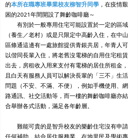
的
本所在職專班畢業校友柳智升同學
，在疫情艱
困的2021年間開設了舞齡咖啡廳～
有別於一般專用住宅可能設置於一定的區域
（養生／老村）或是只限定中高齡入住，在中山
區條通這邊有一處旅館提供青銀共居，年青人可
以偕同長輩入住，將老舊沒電梯的自用住宅租賃
出去，房租收入用來支付有電梯的居住所租金，
且白天有服務人員可以解決長輩的「三不」生活
問題（不安、不滿、不便），例如手機使用、網
路通訊、社交活動等，而一樓的舞齡咖啡廳亦結
合舉辦各式活動，滿足各年齡層。
難能可貴的是智升校友的樂齡住宅沒有申請
任何補助，結合居住服務業、在地里民及學術專