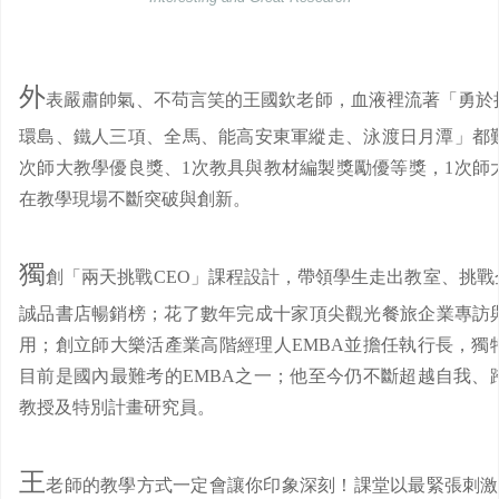
外
表嚴肅帥氣、不苟言笑的王國欽老師，血液裡流著「勇於
環島、鐵人三項、全馬、能高安東軍縱走、泳渡日月潭」都難
次師大教學優良獎、1次教具與教材編製獎勵優等獎，1次師
在教學現場不斷突破與創新。
獨
創「兩天挑戰CEO」課程設計，帶領學生走出教室、挑
誠品書店暢銷榜；花了數年完成十家頂尖觀光餐旅企業專訪
用；創立師大樂活產業高階經理人EMBA並擔任執行長，獨
目前是國內最難考的EMBA之一；他至今仍不斷超越自我、
教授及特別計畫研究員。
王
老師的教學方式一定會讓你印象深刻！課堂以最緊張刺激的隨機