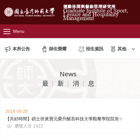
運動休閒與餐旅管理研究所
Graduate Institute of Sport,
Leisure and Hospitality
Management
Menu
本所公告
師生榮耀
招生資訊
其他公告
News
最
新
消
息
2018.09.25
【共好時間】碩士班黃寶元榮升醒吾科技大學觀餐學院院長✨
瀏覽人次 1422