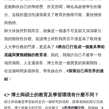
是能夠依自己的學經歷、所見所聞，轉化為啟發學生的養
分。這樣的靈活性讓我看見了教育的無限可能，重拾憧憬
與熱情。
師大休旅所對我而言，就像是一個遙不可及卻又深深吸引
我的階段性目標。攻讀博士班對我而言不僅是為了取得進
入大學任教的門票，更是為了
#將自己打造成一個兼具學術
底蘊與實務經驗的教育者
。因此，我期許自己不被單一領
域所侷限。人生還很長，博士班是一個寶貴的探索階段，
在這個時間多跟師長、學長姊合作，
#探索自己與世界的連
結
！
👉 博士與碩士的教育及學習環境有什麼不同？
碩士班就像是學習如何走完一個研究的流程，跟著老師的指引完成
研究。博士班最大的不同，在於建立「
#思考的獨立性
」與接納「
#