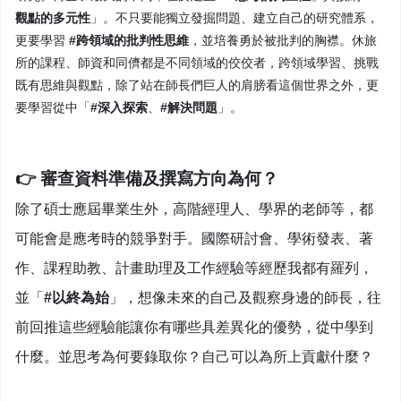
觀點的多元性
」。不只要能獨立發掘問題、建立自己的研究體系，
更要學習
#跨領域的批判性思維
，並培養勇於被批判的胸襟。休旅
所的課程、師資和同儕都是不同領域的佼佼者，跨領域學習、挑戰
既有思維與觀點，除了站在師長們巨人的肩膀看這個世界之外，更
要學習從中「
#深入探索
、
#解決問題
」。
👉
審查資料準備及撰寫方向為何？
除了碩士應屆畢業生外，高階經理人、學界的老師等，都
可能會是應考時的競爭對手。國際研討會、學術發表、著
作、課程助教、計畫助理及工作經驗等經歷我都有羅列，
並「
#以終為始
」，想像未來的自己及觀察身邊的師長，往
前回推這些經驗能讓你有哪些具差異化的優勢，從中學到
什麼。並思考為何要錄取你？自己可以為所上貢獻什麼？