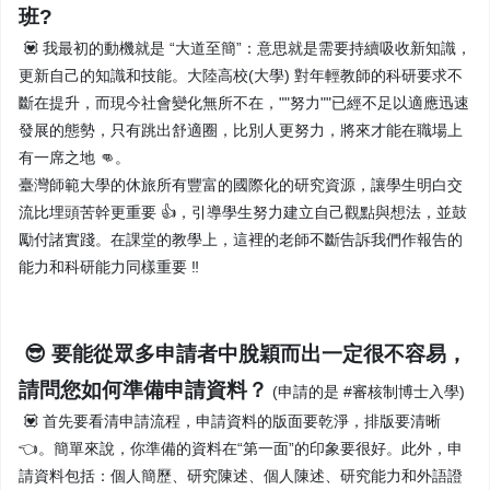
班?
💟 我最初的動機就是 “大道至簡”：意思就是需要持續吸收新知識，
更新自己的知識和技能。大陸高校(大學) 對年輕教師的科研要求不
斷在提升，而現今社會變化無所不在，""努力""已經不足以適應迅速
發展的態勢，只有跳出舒適圈，比別人更努力，將來才能在職場上
有一席之地 👊。
臺灣師範大學的休旅所有豐富的國際化的研究資源，讓學生明白交
流比埋頭苦幹更重要 👍，引導學生努力建立自己觀點與想法，並鼓
勵付諸實踐。在課堂的教學上，這裡的老師不斷告訴我們作報告的
能力和科研能力同樣重要 ‼️
😎 要能從眾多申請者中脫穎而出一定很不容易，
請問您如何準備申請資料？
(申請的是 #審核制博士入學)
💟 首先要看清申請流程，申請資料的版面要乾淨，排版要清晰
👈。簡單來說，你準備的資料在“第一面”的印象要很好。此外，申
請資料包括：個人簡歷、研究陳述、個人陳述、研究能力和外語證