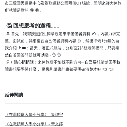
市三鶯國民運動中心及鶯歌運動公園兩個OT場館，證明來師大休旅
所就讀是對的 😁 😁。
🤔 回想應考的過程......
💢 首先，我都按照招生簡章規定來準備備審資料 ✍️，內容力求完
整。面試前，詳細複習自己備審資料內容 👍，然後準備1分鐘的自
我介紹 👨‍💼；當天，著正式服裝，分別面對3組老師提問，只要泰
然自若回答問題就可以囉~ 👌 👌
🎈﹝貼心悄悄話﹞來休旅所不怕找不到方向~ 自己要想清楚回學校
讀書想要學習什麼， 動機和讀書計畫都要明確清楚才好 👈 👈
延伸閱讀
《在職碩班入學小分享》- 吳燿宇
《在職碩班入學小分享》- 黃文婷