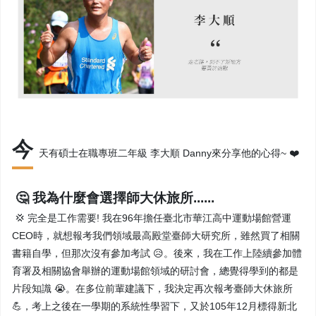
今
天有碩士在職專班二年級 李大順 Danny來分享他的心得~ ❤️
🤔 我為什麼會選擇師大休旅所......
💢 完全是工作需要! 我在96年擔任臺北市華江高中運動場館營運
CEO時，就想報考我們領域最高殿堂臺師大研究所，雖然買了相關
書籍自學，但那次沒有參加考試 😥。後來，我在工作上陸續參加體
育署及相關協會舉辦的運動場館領域的研討會，總覺得學到的都是
片段知識 😭。在多位前輩建議下，我決定再次報考臺師大休旅所
💪，考上之後在一學期的系統性學習下，又於105年12月標得新北