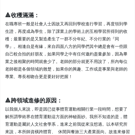
🔺收穫滿滿：
在職專班一般是社會人士因故又再回到學校進行學習，再度領到學
生證，再度成為學生，除了課業上的學術上的互相學習所得到的收
穫；最重要的是又製造產生了一群不分年紀、不分行業的『同
學』。相逢自是有緣，來自四面八方的同學們其中總是會有一些跟
自己較合拍的好朋友，如果同學之中有任何邀約盡量參加，因為畢
業之後相聚的時間就會少了。老師的部分就更不用說了，所內每位
老師都是各個領域的翹楚，如果你的興趣、工作或是事業與老師的
專業、專長相吻合更是要好好把握！
🔺跨領域進修的原因：
以我個人來說，即是因已從事體育運動相關行業一段時間，想要了
解所謂學術界在體育運動這方面的神秘面紗。我所不知道的是，體
育運動是屬於人文社會學系，進來之前我從來沒想過。以本研究所
來說，本所師資橫跨體育、 休閒與餐旅三大產業面向。故進來修習